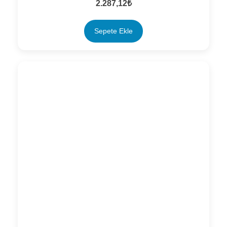
2.287,12
₺
Sepete Ekle