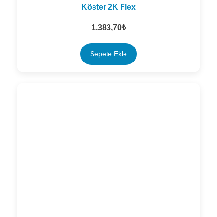
Köster 2K Flex
1.383,70
₺
Sepete Ekle