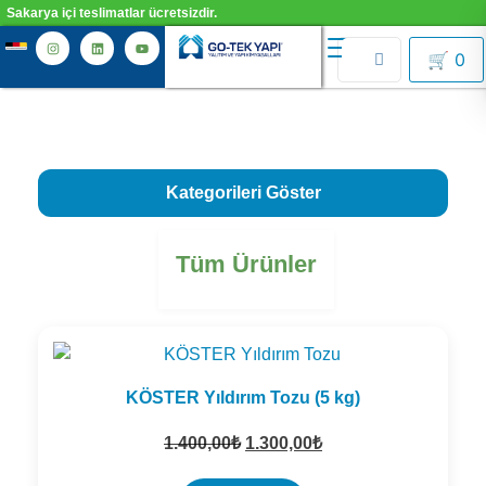
Sakarya içi teslimatlar ücretsizdir.
🛒
0
Kategorileri Göster
Sentetik Örtüler
(2)
Tüm Ürünler
Çimento Esaslı Su Yalıtımı
(10)
Kauçuk - Bitüm Esaslı Su Yalıtımı
(7)
Poliürea, Poliüretan ve MS-Polimer Esaslı Su Yalıtımı
(10)
KÖSTER Yıldırım Tozu (5 kg)
Elastomerik Reçine Esaslı Su Yalıtımı
(2)
1.400,00
₺
1.300,00
₺