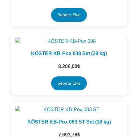
Dış Cephe Su Yalıtımı ve Boyalar
(2)
Sepete Ekle
Teknik Harçlar ve Beton Katkıları
(8)
Endüstriyel Zemin Kaplamaları
(5)
Mastikler, Dilatasyon ve Pah Bantları
(9)
KÖSTER KB-Pox 008 Set (20 kg)
Çatlak Enjeksiyonu Sistemleri
(3)
8.206,00
₺
Nem Yalıtımı ve Restorasyon Harçları
(1)
Sepete Ekle
Dilatasyon ve Derz Yalıtımı
(7)
KÖSTER KB-Pox 083 ST Set (18 kg)
Islak Hacim Su Yalıtım Ürünleri
(7)
7.693,76
₺