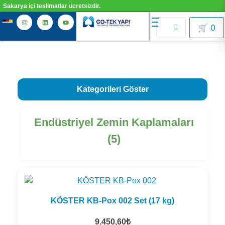
Sakarya içi teslimatlar ücretsizdir.
🛒
0
Kategorileri Göster
Sentetik Örtüler
(2)
Endüstriyel Zemin Kaplamaları
Çimento Esaslı Su Yalıtımı
(10)
(5)
Kauçuk - Bitüm Esaslı Su Yalıtımı
(7)
Poliürea, Poliüretan ve MS-Polimer Esaslı Su Yalıtımı
(10)
KÖSTER KB-Pox 002 Set (17 kg)
Elastomerik Reçine Esaslı Su Yalıtımı
(2)
9.450,60
₺