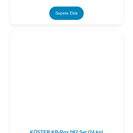
Nem Rutubet Yalıtımı
(3)
Sepete Ekle
Perde Yalıtım Ürünleri
(7)
Su Deposu ve Havuz Yalıtım Ürünleri
(7)
Temel Yalıtım Ürünleri
(4)
Teras ve Çatı Yalıtım Ürünleri
(13)
Zemin Kaplamaları
(7)
KÖSTER KB-Pox 082 Set (24 kg)