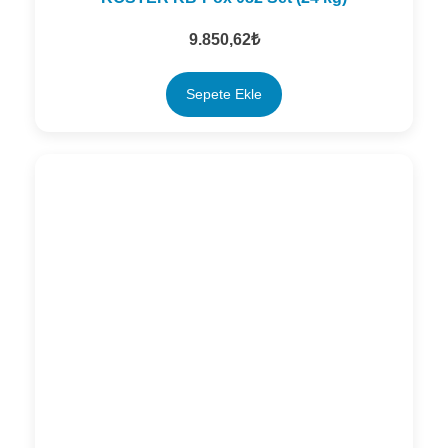
9.850,62
₺
Sepete Ekle