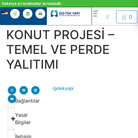
Sakarya içi teslimatlar ücretsizdir.
🛒
0
KONUT PROJESİ –
TEMEL VE PERDE
YALITIMI
/gotekyapi
Bağlantılar
Yasal
Bilgiler
İletişim