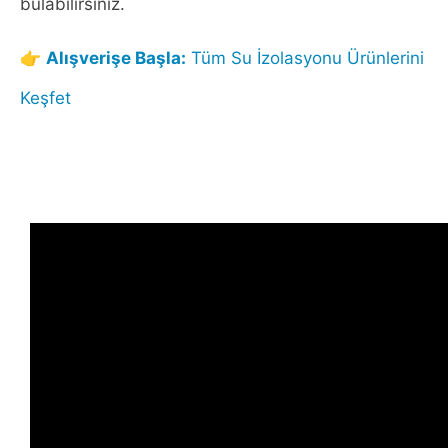
bulabilirsiniz.
👉
Alışverişe Başla:
Tüm Su İzolasyonu Ürünlerini
Keşfet