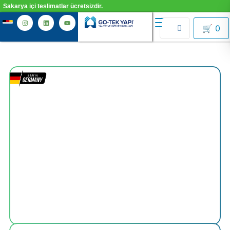
Sakarya içi teslimatlar ücretsizdir.
🛒
0